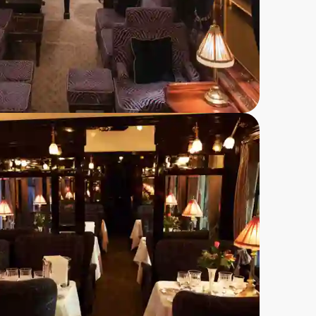
 gjester velger som
get og omtales ofte som
er inkludert.
tet.