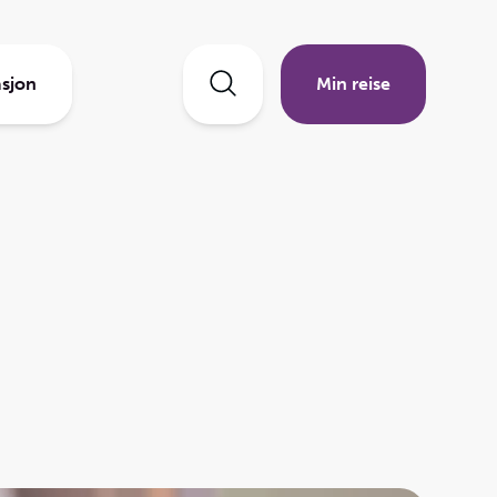
sjon
Min reise