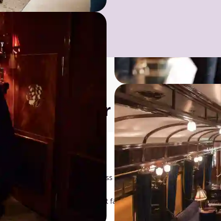
oer og priser
nkluderer:
Venice Simplon-Orient-Express luksustog i valgt kabinkategori
ste
etters middag: Sessongbasert fastlagt meny, inkludert ostefat,
unsj