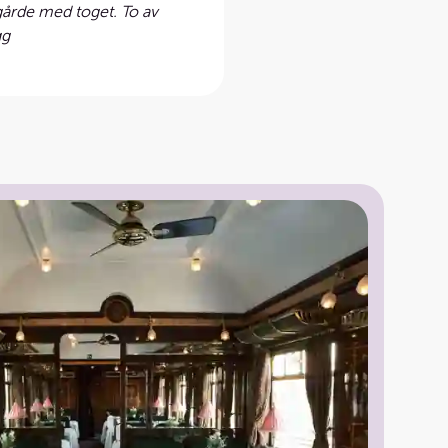
 gårde med toget. To av
gg