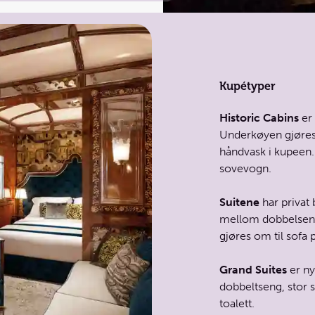
Kupétyper
Historic Cabins
er 
Underkøyen gjøres 
håndvask i kupeen. 
sovevogn.
Suitene
har privat
mellom dobbelseng
gjøres om til sofa 
Grand Suites
er ny
dobbeltseng, stor 
toalett.