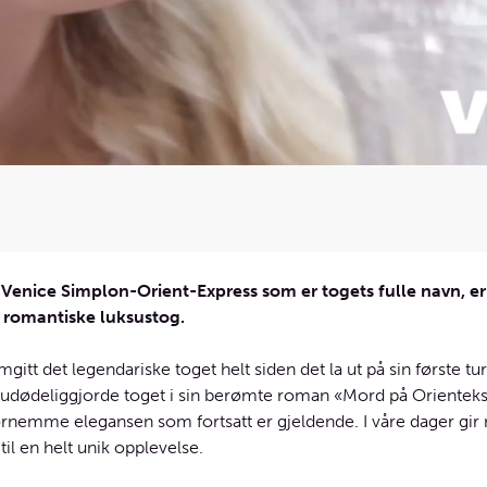
 Venice Simplon-­Orient-Express som er togets fulle navn, er
 romantiske luksustog.
itt det legendariske toget helt siden det la ut på sin første tur i
e udødeliggjorde toget i sin berømte roman «Mord på Orienteks
rnemme elegansen som fortsatt er gjeldende. I våre dager gir 
til en helt unik opplevelse.