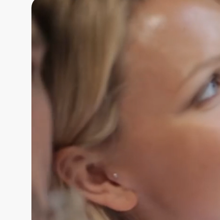
Nilen
Mekong
Nederlan
Sykkelcr