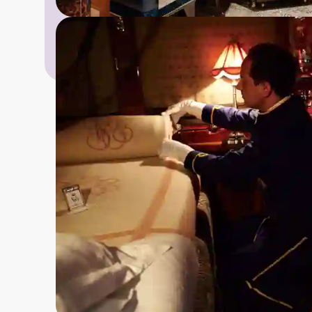
Avreisedat
Prisene for togreisen i
En natt om bord på 
Dedikert butlertjene
En velsmakende firer
En deilig treretters l