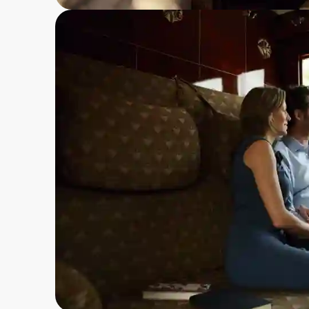
Kaffe, te og småkak
Kontinental frokost 
Eventuelt transfer ti
Mange som velger denne 
oftest Hotel Bauer eller
en forlengelse av togreise
Prisene er pr person i de
Prisene er dynamiske
fr
Venzia - Paris / Paris -
Historic Cabin
fra
k
Suite Double/Twin
Grand Suite
(suiter
Venezia - Paris
: