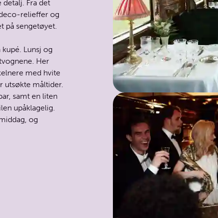
 detalj. Fra det
deco-­relieffer og
t på sengetøyet.
 kupé. Lunsj og
ntvognene. Her
kelnere med hvite
r utsøkte måltider.
ar, samt en liten
ilen upåklagelig.
l middag, og