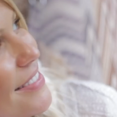
d og Belgia
uise