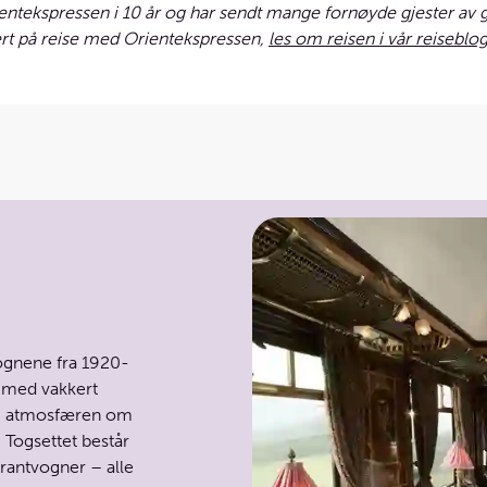
rientekspressen i 10 år og har sendt mange fornøyde gjester av
ært på reise med Orientekspressen,
les om reisen i vår reiseblo
ognene fra 1920-
, med vakkert
n og atmosfæren om
. Togsettet består
rantvogner – alle