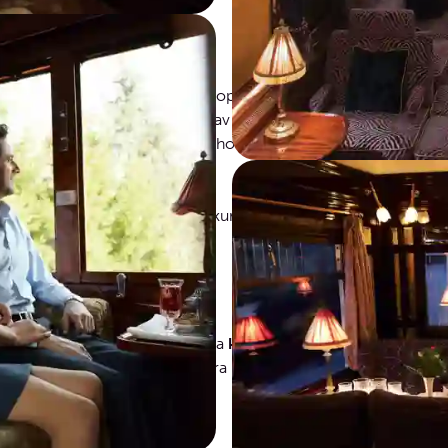
er
servert i din kupé
l togstasjonen
reisen kombinerer den med opphold på hotell i Venezia. Våre
 Hotel Cipriani. Sistnevnte eies av samme selskap som eier to
n. Båt-transfer fra/til sentralt hotell i Venezia til togstasjonen 
lt kabin.
apriser
og
varierer
med valutakurser/sesong/avreisedato/kapasi
 Venezia
r 54 390
(suiter med sovedel og bad) fra
kr 122 990
 med salong, sovedel og bad) fra
kr 189 420