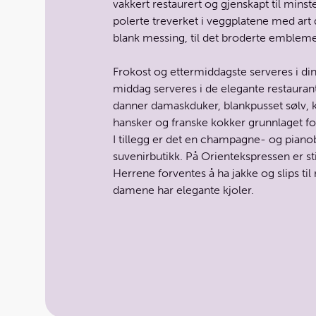
vakkert restaurert og gjenskapt til minste
polerte treverket i veggplatene med art 
blank messing, til det broderte embleme
Frokost og ettermiddagste serveres i din
middag serveres i de elegante restaura
danner damaskduker, blankpusset sølv, 
hansker og franske kokker grunnlaget fo
I tillegg er det en champagne- og pianob
suvenirbutikk. På Orient­ekspressen er st
Herrene forventes å ha jakke og slips ti
damene har elegante kjoler.