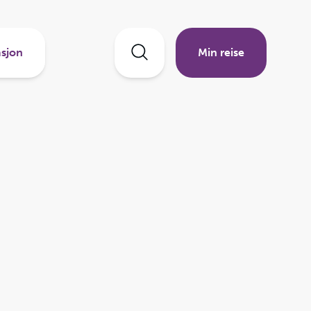
sjon
Min reise