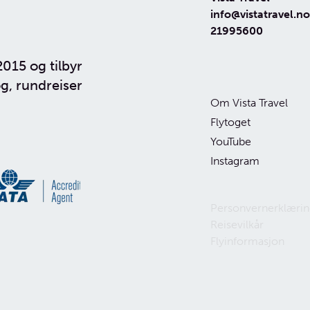
info@vistatravel.no
21995600
2015 og tilbyr
g, rundreiser
Om Vista Travel
Flytoget
YouTube
Instagram
Personvernerklærin
Reisevilkår
Flyinformasjon