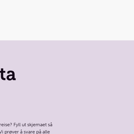
 tilslutningsreise med gjennomgående billett, får du:
re start på reisen
ammenheng mellom flyvningene
a flyselskapet dersom det oppstår endringer eller forsinkelser
ksom på at
ta
elder hovedsaklig reiser med SAS eller Norwegian
ngsbilletter bør bestilles tidlig
d oss dersom du trenger tilslutningsbilletter.
eise? Fyll ut skjemaet så
i prøver å svare på alle