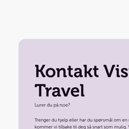
Når vi ordner
en enkle
bedre s
hjelp fr
Vær oppmer
Kontakt Vis
dette gj
tilslutni
Travel
Ta kontakt me
Lurer du på noe?
Trenger du hjelp eller har du spørsmål om en r
kommer vi tilbake til deg så snart som mulig. V