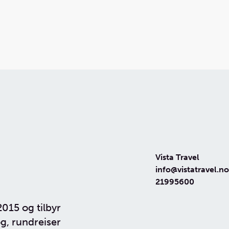
d og Belgia
uise
Vista Travel
info@vistatravel.no
21995600
2015 og tilbyr
g, rundreiser