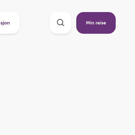
sjon
Min reise