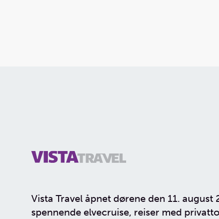
Nilen
Mekong
Nederlan
Sykkelcr
Vista Travel åpnet dørene den 11. august 
spennende elvecruise, reiser med privatto