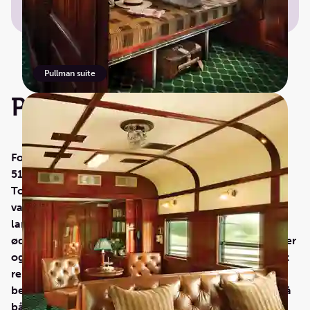
Pullman suite
Pretoria - Cape Town
For mange besøkende til Sør-Afrika er den populære
51-timer lange togreisen mellom Pretoria og Cape
Town den perfekte måten å få en smakebit av det
vakre og kontrastfylte landet. Den 1600 kilometer
lange reisen går fra gresslettene i Highveld, gjennom
ødemarken i Great Karoo, forbi majestetiske fjellkjeder
og til frodige vinmarker nær kysten. Start eller avslutt
reisen i Cape Town – kjent for sin skjønnhet og vakre
beliggenhet ved foten av mektige Table Mountain. På
både nord- og sørgående rute stopper toget i