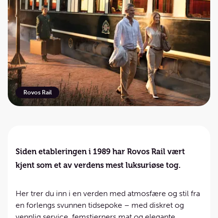
Rovos Rail
Siden etableringen i 1989 har Rovos Rail vært
kjent som et av verdens mest luksuriøse tog.
Her trer du inn i en verden med atmosfære og stil fra
en forlengs svunnen tidsepoke – med diskret og
vennlig service, femstjerners mat og elegante