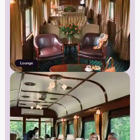
Lounge
Livet om bord
Toget er innredet i klassisk kolonistil, og i
restaurantvognen dekkes det med hvite duker,
sølvbestikk og fint porselen. Et entusiastisk team av
kokker sørger for utsøkte måltider, supplert av gode
sørafrikanske viner – alt inkludert i prisen. Til middag