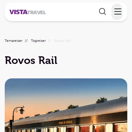
Elvecruise
Temareiser
//
Togreiser
//
Rovos Rail
Langtidsferie
Rovos Rail
Temareiser
Reisekalender
Informasjon
Min reise