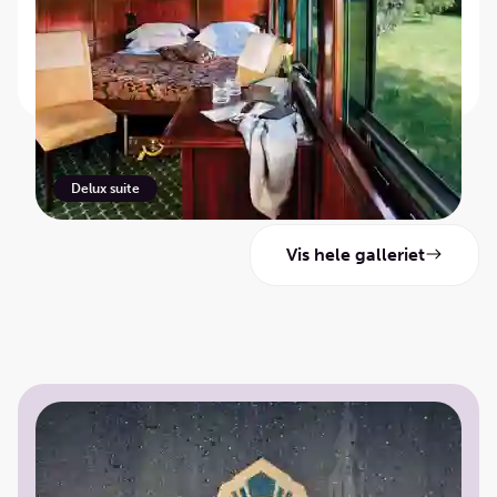
og en nidagers golfsafaritur som kombinerer en
komfortabel togreise med golf på noen av Sør-
Afrikas flotteste baner.
Lounge
Delux suite
Vis hele galleriet