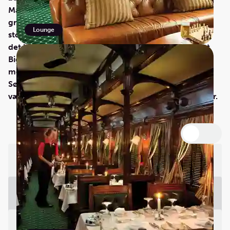
Matjiesfontein, en godt bevart viktoriansk landsby,
grunnlagt av skotten James Logan i 1890. Toget
Lounge
stopper også i den gamle gruvebyen Kimberley hvor
det blir besøk på diamantmuseet og kjempekrateret
Big Hole, som er over 463 meter i diameter og 214
meter dyp. Diamantgruvene i Kimberley var i sin tid
Sør-Afrikas største, og dagbruddet, Big Hole, sies å
være et av verdens største hull gravd ut av mennesker.
Utvid alle
Dag 1 - Pretoria
Dag 2 - Kimberley