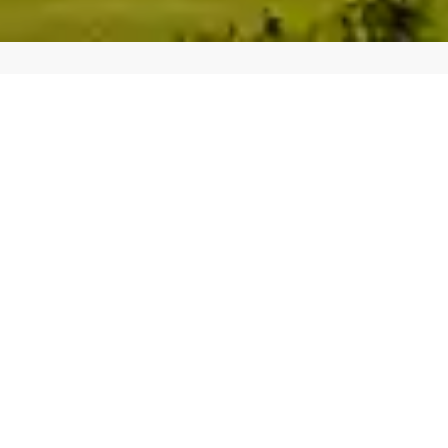
Drømmen om det ekte Italia venter på deg i en
hyggelig, liten gruppe. Med erfaren reiseleder
utforsker vi vakre steder til fots i et behagelig
tempo. Her kombinerer vi aktive dager i historiske
omgivelser med godt sosialt samvær, og samles til
uforglemmelige kvelder med god vin og
tradisjonsrike måltider.
Toscana. Bare navnet får oss til å drømme om
bølgende kulturlandskap, sjarmerende landsbyer på
hver åstopp, sypresser og det beste Italia har å by på
av mat og vin.