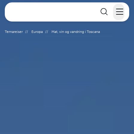
Elvecruise
Temareiser
//
Europa
//
Mat, vin og vandring i Toscana
Langtidsferie
Temareiser
Reisekalender
Informasjon
Min reise