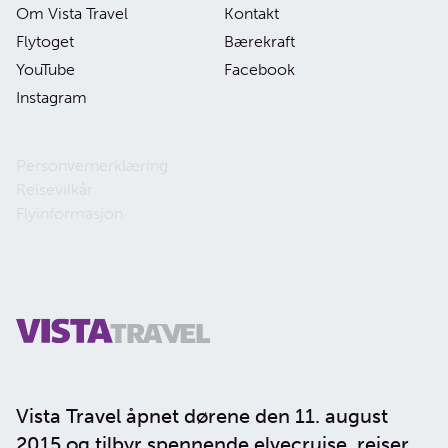
Om Vista Travel
Kontakt
Flytoget
Bærekraft
YouTube
Facebook
Instagram
Personvernerklæring
Reisevilkår
Flyinformasjon
Vista Travel åpnet dørene den 11. august
2015 og tilbyr spennende elvecruise, reiser