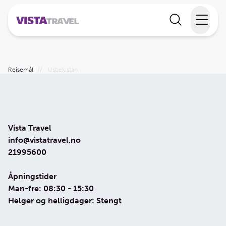
Elvecruise
Reisemål
//
Usbekistan
Langtidsferie
Temareiser
Vista Travel
Reisekalender
info@vistatravel.no
21995600
Informasjon
Åpningstider
Man-fre: 08:30 - 15:30
Helger og helligdager: Stengt
Min reise