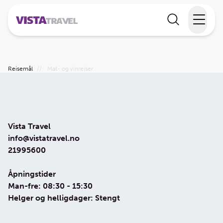
Elvecruise
Reisemål
//
Mat- og vinreiser
Langtidsferie
Temareiser
Vista Travel
Reisekalender
info@vistatravel.no
21995600
Informasjon
Åpningstider
Man-fre: 08:30 - 15:30
Helger og helligdager: Stengt
Min reise