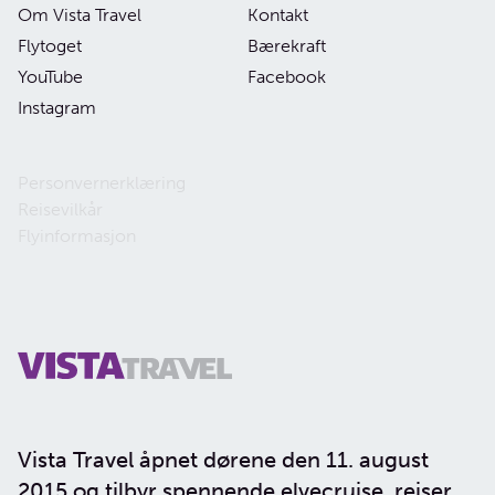
Om Vista Travel
Kontakt
Flytoget
Bærekraft
YouTube
Facebook
Instagram
Personvernerklæring
Reisevilkår
Flyinformasjon
Vista Travel åpnet dørene den 11. august
2015 og tilbyr spennende elvecruise, reiser