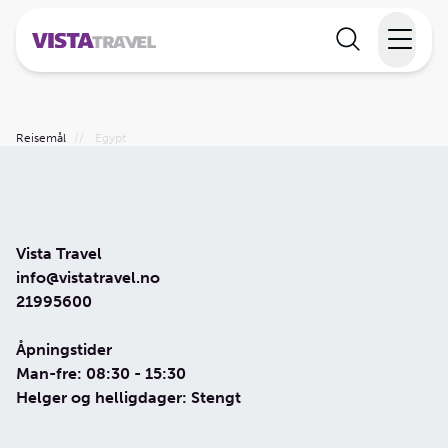
Elvecruise
Reisemål
//
Egypt
Langtidsferie
Temareiser
Vista Travel
Reisekalender
info@vistatravel.no
21995600
Informasjon
Åpningstider
Man-fre: 08:30 - 15:30
Helger og helligdager: Stengt
Min reise