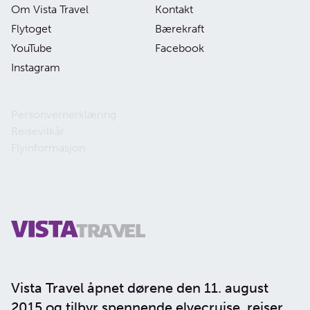
Om Vista Travel
Kontakt
Flytoget
Bærekraft
YouTube
Facebook
Instagram
Personvernerklæring
Reisevilkår
Flyinformasjon
Vista Travel åpnet dørene den 11. august
2015 og tilbyr spennende elvecruise, reiser