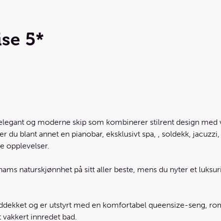
ise 5*
 elegant og moderne skip som kombinerer stilrent design med
du blant annet en pianobar, eksklusivt spa, , soldekk, jacuzzi,
ke opplevelser.
ams naturskjønnhet på sitt aller beste, mens du nyter et luksu
ddekket og er utstyrt med en komfortabel queensize-seng, roms
 vakkert innredet bad.