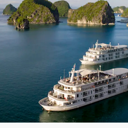
d og Belgia
uise