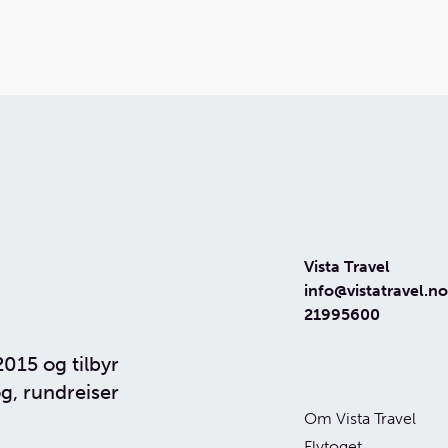
Vista Travel
info@vistatravel.no
21995600
2015 og tilbyr
g, rundreiser
Om Vista Travel
Flytoget