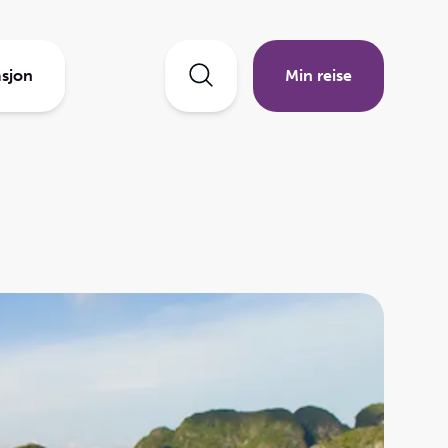
sjon
Min reise