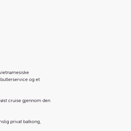
 vietnamesiske
 butlerservice og et
riøst cruise gjennom den
lig privat balkong,