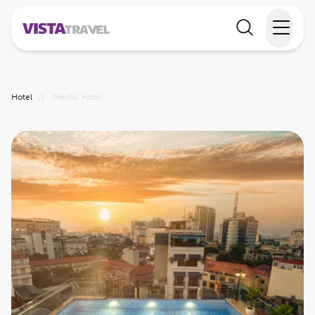
Elvecruise
Hotel
//
Meritel Hotel
Langtidsferie
Temareiser
Reisekalender
Informasjon
Min reise