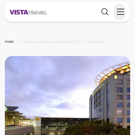
Elvecruise
Hotel
//
InterContinental Johannesburg O.R. Tambo airport
Langtidsferie
Temareiser
Reisekalender
Informasjon
Min reise