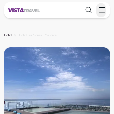
Elvecruise
Hotel
//
Hotel Las Arenas - Mallorca
Langtidsferie
Temareiser
Reisekalender
Informasjon
Min reise