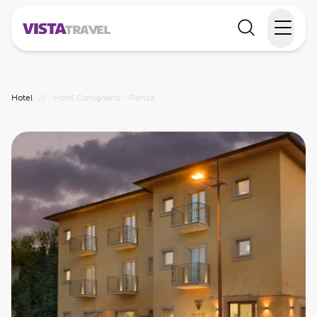
Elvecruise
Hotel
//
Hotel Corsignano - Pienza
Langtidsferie
Temareiser
Reisekalender
Informasjon
Min reise