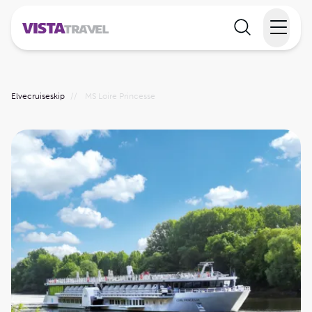
Elvecruise
Elvecruiseskip
//
MS Loire Princesse
Langtidsferie
Temareiser
Reisekalender
Informasjon
Min reise