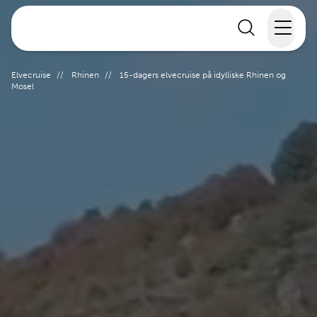
Elvecruise
Elvecruise
//
Rhinen
//
15-dagers elvecruise på idylliske Rhinen og
Mosel
Langtidsferie
Temareiser
Reisekalender
Informasjon
Min reise