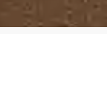
Når adventstiden senker seg over Rhinen og Mosel,
forvandles byene langs elvene til eventyrlige
julelandskap fylt med lys, duften av brente mandler
og varm glühwein. På dette stemningsfulle
elvecruiset besøker vi noen av Tysklands mest
sjarmerende julebyer: Koblenz, Bernkastel-Kues,
Traben-Trarbach, Cochem, Rüdesheim og Bonn –
hver med sine tradisjonsrike julemarkeder, lokale
spesialiteter og hyggelige førjulsstemning. Underveis
glir skipet gjennom vakre vinterlandskap med
vinmarker, middelalderborger og idylliske småbyer.