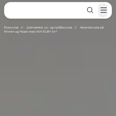
Elvecruise
Elvecruise
//
Julemarked, jul- og nyttårscruise
//
Adventscruise på
Rhinen og Mosel med VIVA RUBY 4+*
Langtidsferie
Temareiser
Reisekalender
Informasjon
Min reise