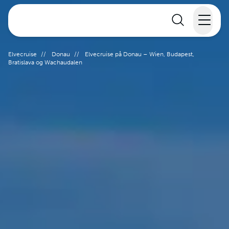
Elvecruise
Elvecruise
//
Donau
//
Elvecruise på Donau – Wien, Budapest,
Bratislava og Wachaudalen
Langtidsferie
Temareiser
Reisekalender
Informasjon
Min reise