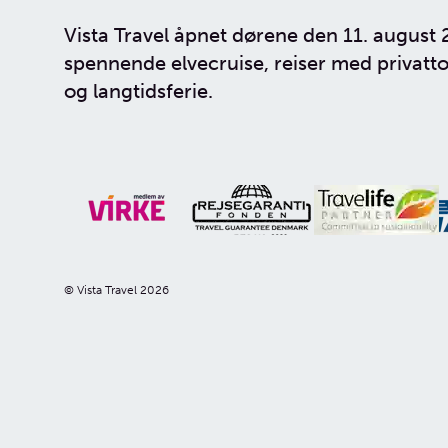
Nilen
Vista Travel åpnet dørene den 11. august 
Mekong
spennende elvecruise, reiser med privatto
Nederlan
og langtidsferie.
Sykkelcr
© Vista Travel 2026