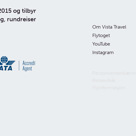
2015 og tilbyr
g, rundreiser
d og Belgia
Om Vista Travel
Flytoget
uise
YouTube
Instagram
Personvernerklærin
Reisevilkår
Flyinformasjon