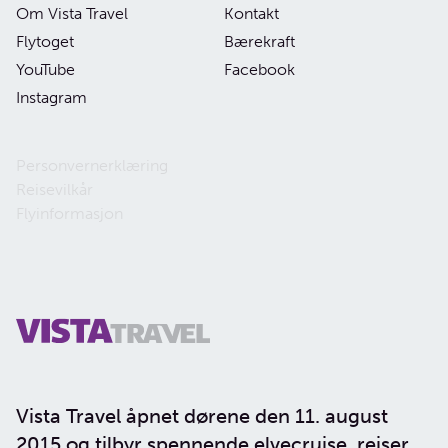
Om Vista Travel
Kontakt
Flytoget
Bærekraft
YouTube
Facebook
Instagram
Personvernerklæring
Reisevilkår
Flyinformasjon
Vista Travel åpnet dørene den 11. august
2015 og tilbyr spennende elvecruise, reiser