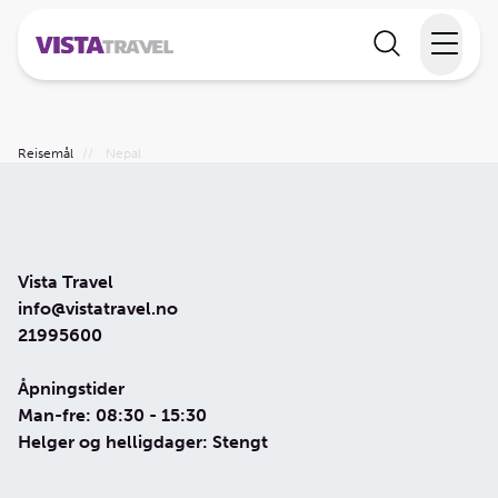
Elvecruise
Reisemål
//
Nepal
Langtidsferie
Temareiser
Vista Travel
Reisekalender
info@vistatravel.no
21995600
Informasjon
Åpningstider
Man-fre: 08:30 - 15:30
Helger og helligdager: Stengt
Min reise