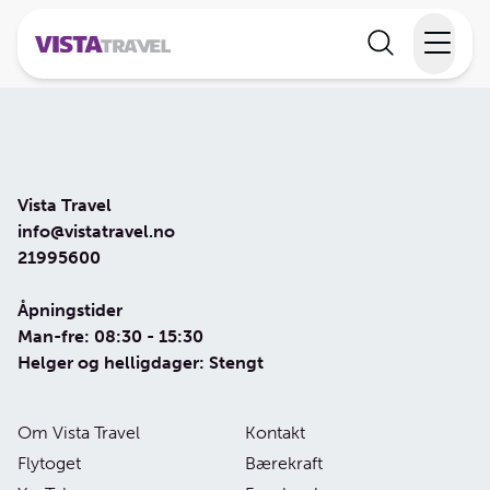
Elvecruise
Langtidsferie
Vista Travel
Temareiser
info@vistatravel.no
21995600
Reisekalender
Åpningstider
Man-fre: 08:30 - 15:30
Informasjon
Helger og helligdager: Stengt
Om Vista Travel
Kontakt
Min reise
Flytoget
Bærekraft