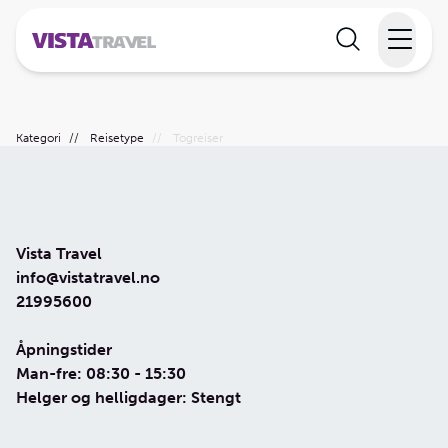
Elvecruise
Kategori
//
Reisetype
//
Togreiser
Langtidsferie
Temareiser
Vista Travel
Reisekalender
info@vistatravel.no
21995600
Informasjon
Åpningstider
Man-fre: 08:30 - 15:30
Helger og helligdager: Stengt
Min reise