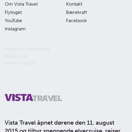
Om Vista Travel
Kontakt
Flytoget
Bærekraft
YouTube
Facebook
Instagram
Personvernerklæring
Reisevilkår
Flyinformasjon
Vista Travel åpnet dørene den 11. august
2015 og tilbyr spennende elvecruise, reiser