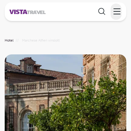
Elvecruise
Hotel
//
Marchese Alfieri vinslott
Langtidsferie
Temareiser
Reisekalender
Informasjon
Min reise