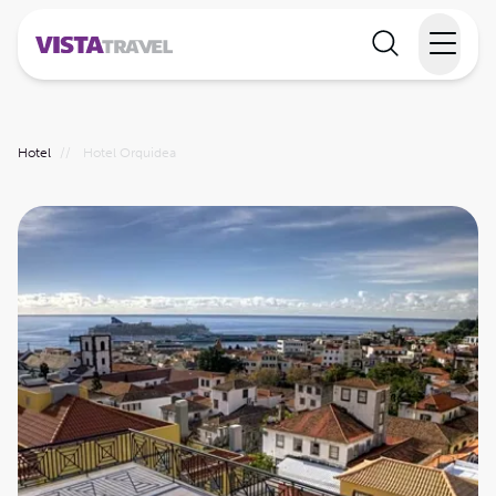
Elvecruise
Hotel
//
Hotel Orquidea
Langtidsferie
Temareiser
Reisekalender
Informasjon
Min reise