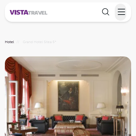
Elvecruise
Hotel
//
Grand Hotel Sitea 5*
Langtidsferie
Temareiser
Reisekalender
Informasjon
Min reise