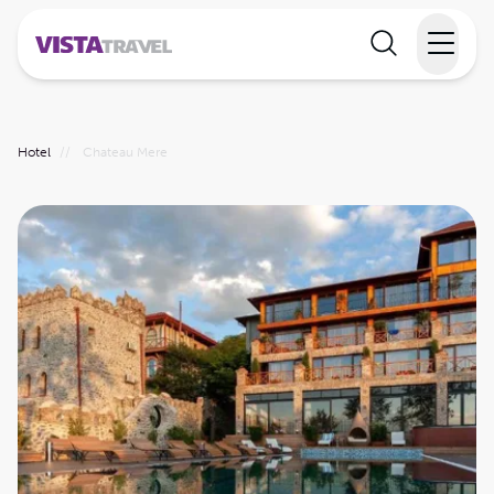
Elvecruise
Hotel
//
Chateau Mere
Langtidsferie
Temareiser
Reisekalender
Informasjon
Min reise