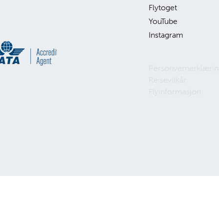
Flytoget
YouTube
Instagram
d og Belgia
uise
Personvernerklærin
Reisevilkår
Flyinformasjon