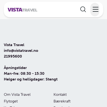
Elvecruise
Langtidsferie
Vista Travel
Temareiser
info@vistatravel.no
21995600
Reisekalender
Åpningstider
Man-fre: 08:30 - 15:30
Informasjon
Helger og helligdager: Stengt
Om Vista Travel
Kontakt
Min reise
Flytoget
Bærekraft