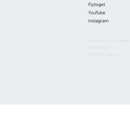
Flytoget
YouTube
Instagram
d og Belgia
uise
Personvernerklærin
Reisevilkår
Flyinformasjon