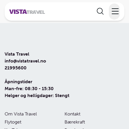
Elvecruise
Langtidsferie
Vista Travel
Temareiser
info@vistatravel.no
21995600
Reisekalender
Åpningstider
Man-fre: 08:30 - 15:30
Informasjon
Helger og helligdager: Stengt
Om Vista Travel
Kontakt
Min reise
Flytoget
Bærekraft