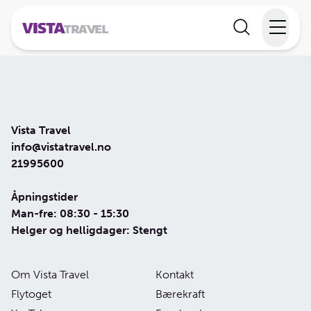
Elvecruise
Langtidsferie
Vista Travel
Temareiser
info@vistatravel.no
21995600
Reisekalender
Åpningstider
Man-fre: 08:30 - 15:30
Informasjon
Helger og helligdager: Stengt
Om Vista Travel
Kontakt
Min reise
Flytoget
Bærekraft