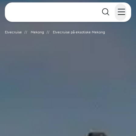
Elvecruise
Elvecruise
//
Mekong
//
Elvecruise på eksotiske Mekong
Langtidsferie
Temareiser
Reisekalender
Informasjon
Min reise