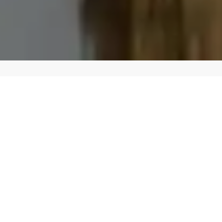
Et elvecruise på mektige Mekong er som å seile
gjennom Sørøst-Asias levende kulturarv – omgitt av
frodig natur, fargerike markeder, små elvebåter og
landsbyer hvor hverdagslivet følger elvens rolige
rytme.
Reisen begynner i Kambodsja, med ankomst i
hovedstaden Phnom Penh før vi fortsetter til Siem
Reap og Angkors eventyrlige tempelverden. Her
venter Angkor Wat og ruiner der trær og slyngplanter